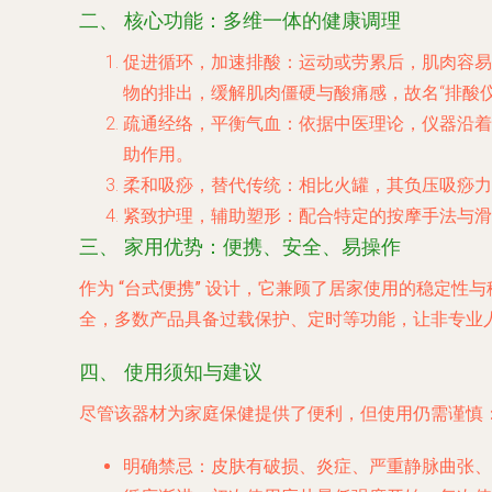
二、 核心功能：多维一体的健康调理
促进循环，加速排酸
：运动或劳累后，肌肉容易
物的排出，缓解肌肉僵硬与酸痛感，故名“排酸仪
疏通经络，平衡气血
：依据中医理论，仪器沿着
助作用。
柔和吸痧，替代传统
：相比火罐，其负压吸痧力
紧致护理，辅助塑形
：配合特定的按摩手法与滑
三、 家用优势：便携、安全、易操作
作为
“台式便携”
设计，它兼顾了居家使用的稳定性与
全，多数产品具备过载保护、定时等功能，让非专业
四、 使用须知与建议
尽管该器材为家庭保健提供了便利，但使用仍需谨慎
明确禁忌
：皮肤有破损、炎症、严重静脉曲张、