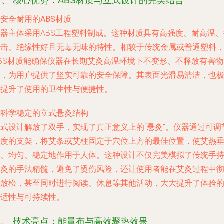
一、 核心优势：ABS材质与立式设计的完美结合
. 安全耐用的ABS材质
仪器主体采用ABS工程塑料制成。这种材质具有高强度、耐高温、
冲击、绝缘性好且无毒无味的特性。相较于传统金属或普通塑料
ABS材质能确保仪器在长期艾灸高温环境下不变形、不释放有害物
质，为用户提供了坚实可靠的安全保障。其表面光滑易清洁，也
大提升了使用的卫生性与便捷性。
. 科学稳定的立式悬灸结构
立式设计解放了双手，实现了真正意义上的“悬灸”。仪器通过可调
高度的支架，将艾条或艾柱固定于穴位上方的最佳位置，使艾热
直、均匀、稳定地作用于人体。这种设计不仅完美模拟了传统手
悬灸的手法精髓，避免了烫伤风险，还让使用者能在艾灸过程中
底放松，甚至同时进行阅读、休息等其他活动，大大提升了体验
舒适性与可持续性。
二、 技术亮点：能量布与高效聚热效果