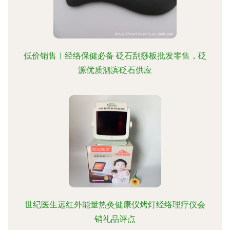
低价销售︱经络保健必备 砭石刮痧板批发零售，砭
源优质泗滨砭石供应
世纪医生远红外能量热灸健康仪烤灯经络理疗仪会
销礼品评点