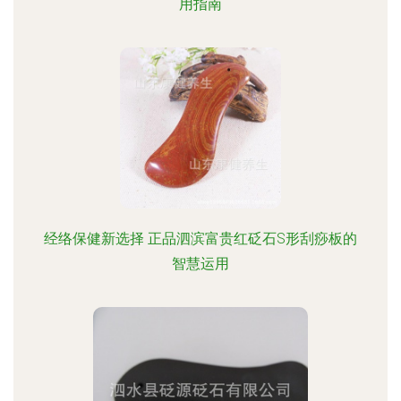
用指南
经络保健新选择 正品泗滨富贵红砭石S形刮痧板的
智慧运用