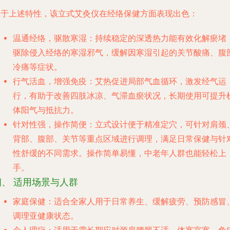
基于上述特性，该立式艾灸仪在经络保健方面表现出色：
温通经络，驱散寒湿
：持续稳定的深透热力能有效化解瘀堵
驱除侵入经络的寒湿邪气，缓解因寒湿引起的关节酸痛、腹
冷痛等症状。
行气活血，增强免疫
：艾热促进局部气血循环，激发经气运
行，有助于改善四肢冰凉、气滞血瘀状况，长期使用可提升
体阳气与抵抗力。
针对性强，操作简便
：立式设计便于精准定穴，可针对肩颈
背部、腹部、关节等重点区域进行调理，满足日常保健与针
性舒缓的不同需求。操作简单易懂，中老年人群也能轻松上
手。
四、 适用场景与人群
家庭保健
：适合全家人用于日常养生、缓解疲劳、预防感冒
调理亚健康状态。