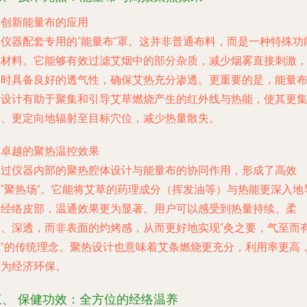
. 创新能量布的应用
本仪器配套专用的“能量布”罩。这并非普通布料，而是一种特殊功
性材料。它能够有效过滤艾烟中的部分杂质，减少烟雾直接刺激
同时具备良好的透气性，确保艾热充分渗透。更重要的是，能量
的设计有助于聚集和引导艾草燃烧产生的红外线与热能，使其更
中、更定向地辐射至目标穴位，减少热量散失。
. 卓越的聚热温控效果
通过仪器内部的聚热腔体设计与能量布的协同作用，形成了高效
的“聚热场”。它能将艾草的药理成分（挥发油等）与热能更深入地
入经络皮部，温通效果更为显著。用户可以感受到热量持续、柔
和、深透，而非表面的灼烤感，从而更好地实现“灸之要，气至而
效”的传统理念。聚热设计也意味着艾条燃烧更充分，利用率更高
更为经济环保。
三、 保健功效：全方位的经络温养